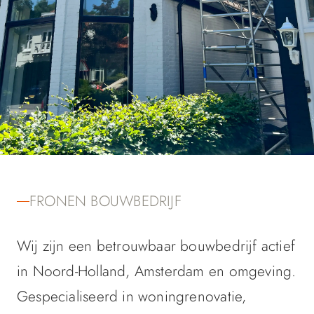
FRONEN BOUWBEDRIJF
UW HUIS IS
FRONEN BOUWBEDRIJF
ONZE EXPERTISE
Wij zijn een betrouwbaar bouwbedrijf actief
in Noord-Holland, Amsterdam en omgeving.
Gespecialiseerd in woningrenovatie,
STORE REFITS · VERBOUW · RENOVATIE ·
REALISATIE