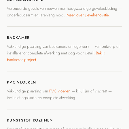
Verouderde gevels vernieuwen met hoogwaardige gevelbekleding —
onderhoudsarm en jarenlang mooi.
Meer over gevelrenovatie
.
BADKAMER
Vakkundige plaatsing van badkamers en tegelwerk — van ontwerp en
installatie tot complete afwerking met oog voor detail.
Bekijk
badkamer project
.
PVC VLOEREN
Vakkundige plaatsing van
PVC vloeren
— klik, lijm of visgraat —
inclusief egalisatie en complete afwerking.
KUNSTSTOF KOZIJNEN
Kunststof kozijnen laten plaatsen of vervangen in alle maten en kleuren