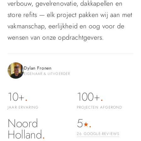
verbouw, gevelrenovatie, dakkapellen en
store refits — elk project pakken wij aan met
OFFERTE AANVRAGEN — GRATIS & VRIJBLIJVEND
vakmanschap, eerlijkheid en oog voor de
REACTIE BINNEN 1 WERKDAG
·
26× 5-STERREN
wensen van onze opdrachtgevers.
BEOORDEELD
·
GEEN VERPLICHTINGEN
Dylan Fronen
EIGENAAR & UITVOERDER
10+
100+
JAAR ERVARING
PROJECTEN AFGEROND
Noord
5
★
Holland
26 GOOGLE-REVIEWS